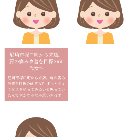
尼崎市塚口町から来店。
尼崎市久々知から来店。
肩の痛み改善を目標の60
猫背改善、全身引き締め
代女性
目的の40代女性
尼崎市塚口町から来店。肩の痛み
大阪市都島区から来店。姿勢改善
改善を目標の60代女性 ずっとティ
を目的の30代女性 自分のコアの弱
ラピスをやってみたいと思ってい
さに対してEriさんのご指導でよく
たんですがなかなか思いきれずに
分かりました。
いたんですが知り合いの方からリ
モーネのことを教えて頂き思い...
駅近でアクセスもとっても便利で
す。
ピラティスはどうもまだまだ長い
道です...