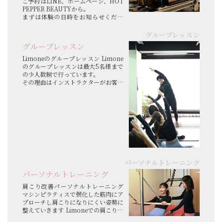
ご予約はLINE、ホームページ、HOT
PEPPER BEAUTYから。
まずは体験の日時をお知らせくださ
い。体験申し込み後、スタジオからカ
ウンセリングシートをお送りさせて頂
グループレッスン
きます。
グループレッスン
当カウンセリングシートのご記入を持
って本登録となります。 マシンピラ...
Limoneのグループレッスン Limone
のグループレッスンは最大5名様まで
の少人数制で行っています。
その理由はインストラクターがお客様
の身体を確認出来るようにしていま
す。ご年齢や身体の硬さ、運動経験な
どを考慮し、無理のない範囲でピラテ
ィスを楽しんで頂けるように工夫して
います。
...
パーソナルトレーニング
パーソナルトレーニング
肩こり改善パーソナルトレーニング
マシンピラティスで弱化した筋肉にア
プローチし肩こりになりにくい姿勢に
整えていきます Limoneでの肩こりの
パーソナルトレーニングはマシンやマ