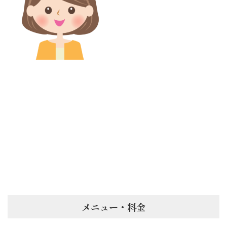
尼崎市久々知から来店。
猫背改善、全身引き締め
目的の40代女性
尼崎市久々知から来店。猫背改
善、全身引き締め目的の40代女性
初めて体験ですが、反り腰かなり
完全出て来て良かったです。 担当
スタッフ ： Nagisa こ...
メニュー・料金