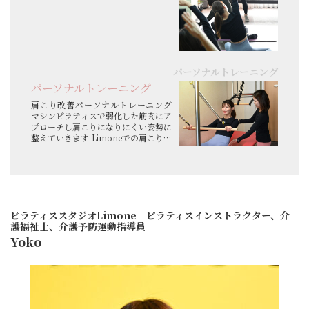
ィスを楽しんで頂けるように工夫して
います。
...
パーソナルトレーニング
パーソナルトレーニング
肩こり改善パーソナルトレーニング
マシンピラティスで弱化した筋肉にア
プローチし肩こりになりにくい姿勢に
整えていきます Limoneでの肩こりの
パーソナルトレーニングはマシンやマ
ットを使いながらマンツーマンで行い
ます。
肩こりの原因は長時間、同じ姿勢であ
ったり、デスクワーク、重い荷物...
ピラティススタジオLimone ピラティスインストラクター、介
護福祉士、介護予防運動指導員
Yoko