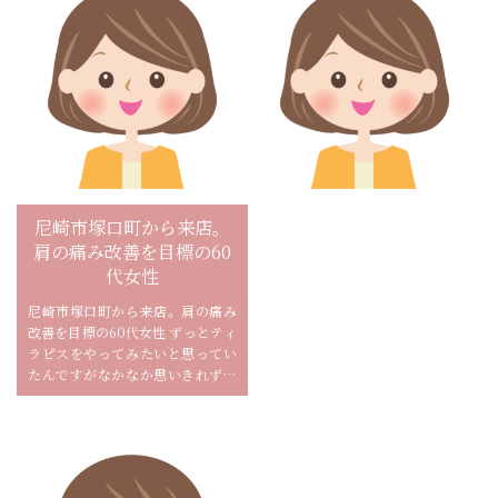
尼崎市塚口町から来店。
尼崎市久々知から来店。
肩の痛み改善を目標の60
猫背改善、全身引き締め
代女性
目的の40代女性
尼崎市塚口町から来店。肩の痛み
大阪市都島区から来店。姿勢改善
改善を目標の60代女性 ずっとティ
を目的の30代女性 自分のコアの弱
ラピスをやってみたいと思ってい
さに対してEriさんのご指導でよく
たんですがなかなか思いきれずに
分かりました。
いたんですが知り合いの方からリ
モーネのことを教えて頂き思い...
駅近でアクセスもとっても便利で
す。
ピラティスはどうもまだまだ長い