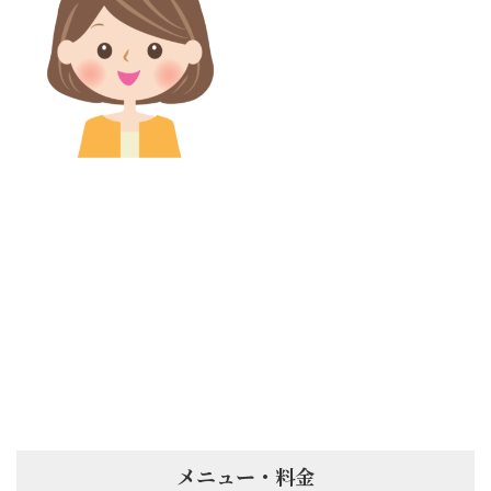
道です...
尼崎市久々知から来店。
猫背改善、全身引き締め
目的の40代女性
尼崎市久々知から来店。猫背改
善、全身引き締め目的の40代女性
初めて体験ですが、反り腰かなり
完全出て来て良かったです。 担当
スタッフ ： Nagisa こ...
メニュー・料金