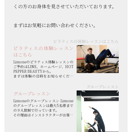
くの方のお身体を見させていただいております。
まずはお気軽にお問い合わせください。
ピラティスの体験レッスンはこちら
ピラティスの体験レッスン
はこちら
Limoneのピラティス体験レッスンの
ご予約はLINE、ホームページ、HOT
PEPPER BEAUTYから。
まずは体験の日時をお知らせくださ
い。体験申し込み後、スタジオからカ
ウンセリングシートをお送りさせて頂
グループレッスン
きます。
グループレッスン
当カウンセリングシートのご記入を持
って本登録となります。 マシンピラ...
Limoneのグループレッスン Limone
のグループレッスンは最大5名様まで
の少人数制で行っています。
その理由はインストラクターがお客様
の身体を確認出来るようにしていま
す。ご年齢や身体の硬さ、運動経験な
どを考慮し、無理のない範囲でピラテ